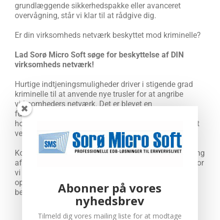
grundlæggende sikkerhedspakke eller avanceret
overvågning, står vi klar til at rådgive dig.
Er din virksomheds netværk beskyttet mod kriminelle?
Lad Sorø Micro Soft søge for beskyttelse af DIN
virksomheds netværk!
Hurtige indtjeningsmuligheder driver i stigende grad
kriminelle til at anvende nye trusler for at angribe
virksomheders netværk. Det er blevet en
fuldtidsbeskæftigelse for danske virksomheder at
holde sig up-to-date med de seneste udviklinger, og at
vedligeholde systemer.
Kontakt Sorø Micro Soft for at få lavet en gennemgang
af din virksomheds it-sikkerhed. Vi laver løsninger, hvor
vi både installerer software og hardware for at løse
opgaven. På den måde opnår DIN virksomhed den
Abonner på vores
bedste beskyttelse med virus, hackere og spammails.
nyhedsbrev
Tilmeld dig vores mailing liste for at modtage