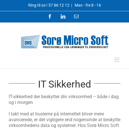
Skip
Ring til os !
57 86 12 12
|
Man - fre 8 - 16
to
content
Facebook
LinkedIn
Email
IT Sikkerhed
IT-sikkerhed der beskytter din virksomhed – både i dag
og i morgen
I takt med at truslerne på internettet bliver mere
avancerede, er det vigtigere end nogensinde at beskytte
virksomhedens data og systemer. Hos Sorø Micro Soft