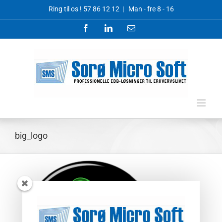
Skip
Ring til os !
57 86 12 12
|
Man - fre 8 - 16
to
content
Facebook
LinkedIn
Email
big_logo