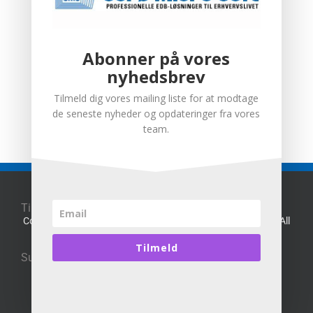
Abonner på vores
nyhedsbrev
Tilmeld dig vores mailing liste for at modtage
de seneste nyheder og opdateringer fra vores
team.
Til toppen af siden
Copyright 2016 Sorø Micro Soft alle rettigheder forbeholdt | All
Rights Reserved
Website Designed By
sms
Tilmeld
Supporting:
Microsoft